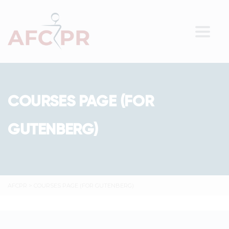
Toggl
COURSES PAGE (FOR
GUTENBERG)
AFCPR
>
COURSES PAGE (FOR GUTENBERG)