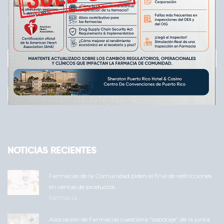
SUBSCRÍBASE
Subscribe
Email
Enviar
NOTICIAS RECIENTES
Farmacias de la Comunidad piden el final de restricciones
en ventas de productos
farmacia
Asociación de Farmacias cuestiona “sabotaje” de la junta